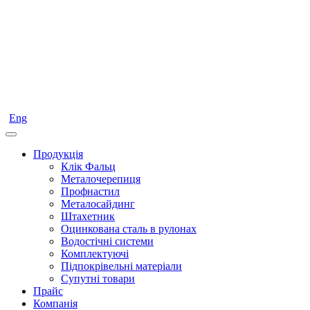
Eng
Продукція
Клік Фальц
Металочерепиця
Профнастил
Металосайдинг
Штахетник
Оцинкована сталь в рулонах
Водостічні системи
Комплектуючі
Підпокрівельні матеріали
Супутні товари
Прайс
Компанія