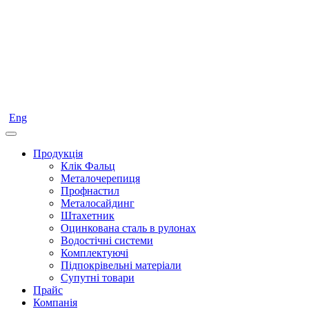
Eng
Продукція
Клік Фальц
Металочерепиця
Профнастил
Металосайдинг
Штахетник
Оцинкована сталь в рулонах
Водостічні системи
Комплектуючі
Підпокрівельні матеріали
Супутні товари
Прайс
Компанія