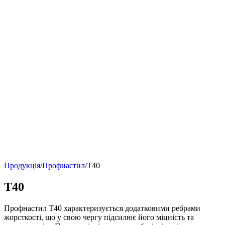
Продукція
/
Профнастил
/
Т40
Т40
Профнастил Т40 характеризується додатковими ребрами
жорсткості, що у свою чергу підсилює його міцність та