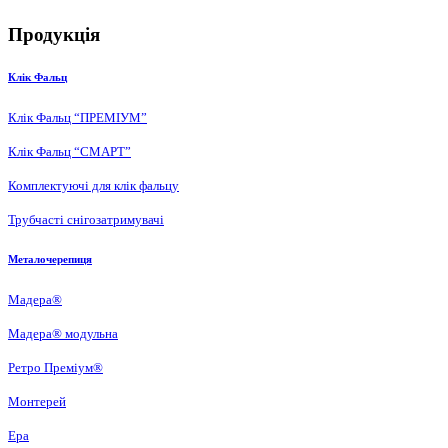
Продукція
Клік Фальц
Клік Фальц “ПРЕМІУМ”
Клік Фальц “СМАРТ”
Комплектуючі для клік фальцу
Трубчасті снігозатримувачі
Металочерепиця
Мадера®
Мадера® модульна
Ретро Преміум®
Монтерей
Ера