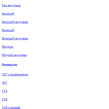
Ера модульна
Інтегра®
Інтегра® модульна
Венера®
Венера® модульна
Модерн
Модерн модульна
Профнастил
Т07 з перфорацією
Т07
Т14
Т18
Т18 стіновий