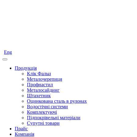
Eng
Продукція
Клік Фальц
Металочерепиця
Профнастил
Металосайдинг
Штахетник
Оцинкована сталь в рулонах
Водостічні системи
Комплектуючі
Підпокрівельні матеріали
Супутні товари
Прайс
Компанія