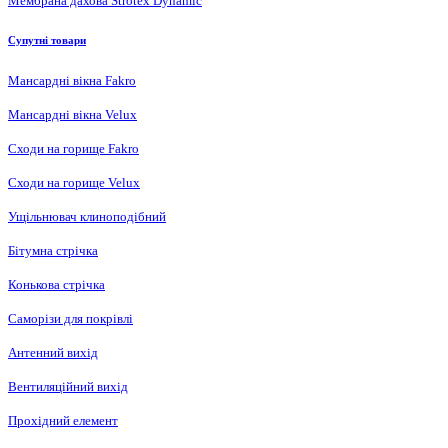
Мембрана дахова Strotex Dynamic
Супутні товари
Мансардні вікна Fakro
Мансардні вікна Velux
Сходи на горище Fakro
Сходи на горище Velux
Ущільнювач клиноподібний
Бітумна стрічка
Конькова стрічка
Саморізи для покрівлі
Антенний вихід
Вентиляційний вихід
Прохідний елемент