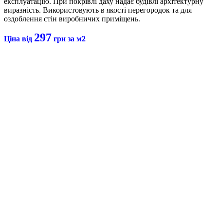
експлуатацію. При покрівлі даху надає будівлі архітектурну
виразність. Використовують в якості перегородок та для
оздоблення стін виробничих приміщень.
297
Ціна від
грн за м2