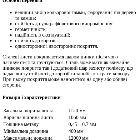
Основні переваги
великий вибір кольорової гамми, фарбування під дерево
та камінь;
стійкість до ультрафіолетового випромінення;
герметичність;
надійність в експлуатації;
стійкість до корозії;
одностороннє і двостороннє покриття.
Сталеві листи покриваються шаром цинку, після чого
пасивуються та ґрунтуються. Сталь може мати як звичайне
цинкове покриття так і додатковий шар захисту полімеру що
надає листу стійкості до корозії та запобігає втрати кольору.
При цьому покриття може наноситися на одну або обидві
сторони.
Розміри і характеристики
Загальна ширина листа
1120 мм
Корисна ширина листа
1060 мм
Товщина металу
0,45 – 0,7 мм
Мінімальна довжина
400 мм
Максимальна довжина
12000 мм