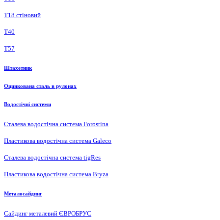
Т18 стіновий
Т40
Т57
Штахетник
Оцинкована сталь в рулонах
Водостічні системи
Сталева водостічна система Forostina
Пластикова водостічна система Galeco
Сталева водостічна система tigRes
Пластикова водостічна система Bryza
Металосайдинг
Сайдинг металевий ЄВРОБРУС