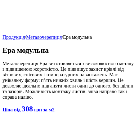
Продукція
/
Металочерепиця
/
Ера модульна
Ера модульна
Металочерепиця Ера виготовляється з високоякісного металу
з підвищеною жорсткістю. Це підвищує захист крівлі від
вітрових, снігових і температурних навантажень. Має
унікальну форму: п’ять нижніх хвиль і шість вершин. Це
дозволяє ідеально підганяти листи один до одного, без щілин
та зазорів. Можливість монтажу листів: зліва направо так і
справа наліво.​​
308
Ціна від
грн за м2