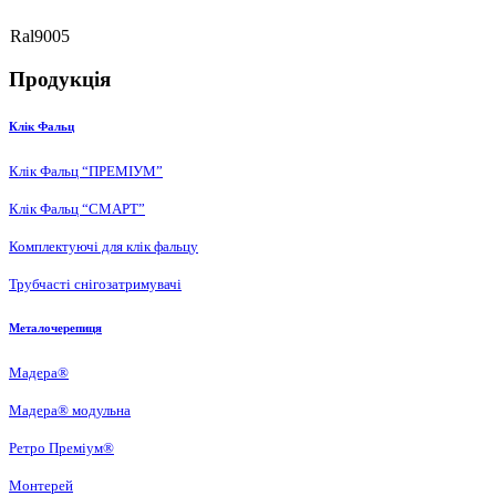
Ral9005
Продукція
Клік Фальц
Клік Фальц “ПРЕМІУМ”
Клік Фальц “СМАРТ”
Комплектуючі для клік фальцу
Трубчасті снігозатримувачі
Металочерепиця
Мадера®
Мадера® модульна
Ретро Преміум®
Монтерей