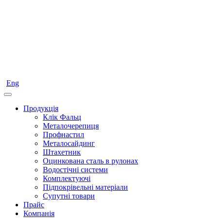
Eng
Продукція
Клік Фальц
Металочерепиця
Профнастил
Металосайдинг
Штахетник
Оцинкована сталь в рулонах
Водостічні системи
Комплектуючі
Підпокрівельні матеріали
Супутні товари
Прайс
Компанія