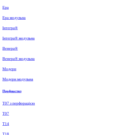
Ера
Ера модульна
Інтегра®
Інтегра® модульна
Венера®
Венера® модульна
Модерн
Модерн модульна
Профнастил
Т07 з перфорацією
Т07
Т14
Т18