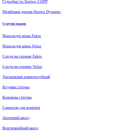
Гідробар’єр Strotex 110PP
Мембрана дахова Strotex Dynamic
Супутні товари
Мансардні вікна Fakro
Мансардні вікна Velux
Сходи на горище Fakro
Сходи на горище Velux
Ущільнювач клиноподібний
Бітумна стрічка
Конькова стрічка
Саморізи для покрівлі
Антенний вихід
Вентиляційний вихід