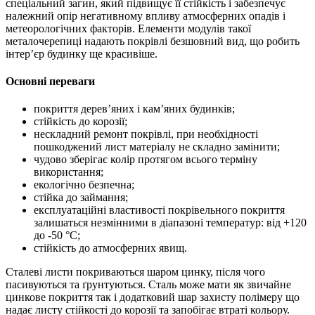
спеціальний загин, який підвищує її стійкість і забезпечує
належний опір негативному впливу атмосферних опадів і
метеорологічних факторів. Елементи модулів такої
металочерепиці надають покрівлі безшовний вид, що робить
інтер’єр будинку ще красивіше.
Основні переваги
покриття дерев’яних і кам’яних будинків;
стійкість до корозії;
нескладний ремонт покрівлі, при необхідності
пошкоджений лист матеріалу не складно замінити;
чудово зберігає колір протягом всього терміну
використання;
екологічно безпечна;
стійка до займання;
експлуатаційні властивості покрівельного покриття
залишаться незмінними в діапазоні температур: від +120
до -50 °C;
стійкість до атмосферних явищ.
Сталеві листи покриваються шаром цинку, після чого
пасивуються та ґрунтуються. Сталь може мати як звичайне
цинкове покриття так і додатковий шар захисту полімеру що
надає листу стійкості до корозії та запобігає втраті кольору.