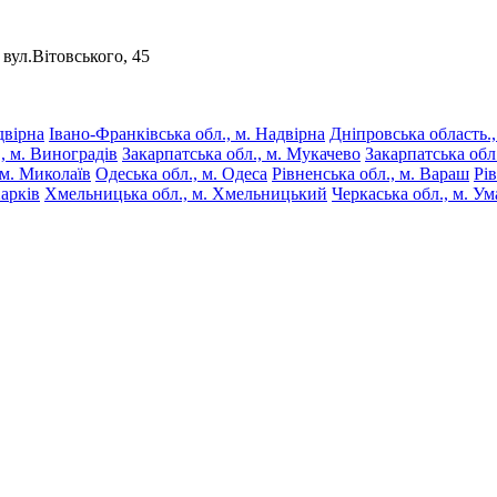
вул.Вітовського, 45
двірна
Івано-Франківська обл., м. Надвірна
Дніпровська область.,
, м. Виноградів
Закарпатська обл., м. Мукачево
Закарпатська обл
 м. Миколаїв
Одеська обл., м. Одеса
Рівненська обл., м. Вараш
Рів
Харків
Хмельницька обл., м. Хмельницький
Черкаська обл., м. Ум