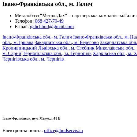
Івано-Франківська обл., м. Галич
Металобаза “Метал-Дах” – партнерська компанія. м.Галич 
Телефон:
068 427-70-49
E-mail:
galichbud@gmail.com
Івано-Франківська обл., м. Галич
Івано-Франківська обл., м. На
обл., м. Іршава
Закарпатська обл., м. Берегово
Закарпатська обл.
Кропивницький
Львівська обл., м. Стебник
Миколаївська обл.,
м. Сарни
Тернопільська обл., м. Тернопіль
Харківська обл., м. 
Чернігівська обл., м. Чернігів
Івано-Франківськ, вул. Макуха, 41 Б
Електронна пошта:
office@budservis.in