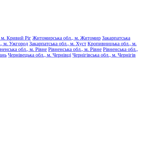
 м. Кривий Ріг
Житомирська обл., м. Житомир
Закарпатська
., м. Ужгород
Закарпатська обл., м. Хуст
Кропивницька обл., м.
ненська обл., м. Рівне
Рівненська обл., м. Рівне
Рівненська обл.,
ань
Чернівецька обл., м. Чернівці
Чернігівська обл., м. Чернігів