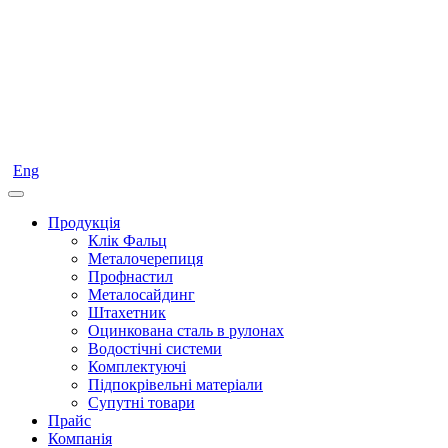
Eng
Продукція
Клік Фальц
Металочерепиця
Профнастил
Металосайдинг
Штахетник
Оцинкована сталь в рулонах
Водостічні системи
Комплектуючі
Підпокрівельні матеріали
Супутні товари
Прайс
Компанія