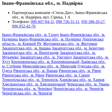
Івано-Франківська обл., м. Надвірна
Партнерська компанія «Стиль-Дах», Івано-Франківська
обл., м. Надвірна, вул. Сірика, 1 А
Телефони:
096 607-94-11
,
098 726-31-11
,
050 186-20-27
,
096 052-42-76
Івано-Франківська обл., м. Галич
Івано-Франківська обл., м.
Надвірна
Івано-Франківська обл., м. Надвірна
Дніпровська
область., м. Кривий Ріг
Житомирська обл., м. Житомир
Закарпатська обл., м. Іршава
Закарпатська обл., м. Берегово
Закарпатська обл., м. Виноградів
Закарпатська обл., м.
Мукачево
Закарпатська обл., м. Ужгород
Закарпатська обл., м.
Хуст
Кропивницька обл., м. Кропивницький
Львівська обл.,
м. Стебник
Миколаївська обл., м. Миколаїв
Одеська обл., м.
Одеса
Рівненська обл., м. Вараш
Рівненська обл., м. Рівне
Рівненська обл., м. Рівне
Рівненська обл., м. Сарни
Тернопільська обл., м. Тернопіль
Харківська обл., м. Харків
Хмельницька обл., м. Хмельницький
Черкаська обл., м. Умань
Чернівецька обл., м. Чернівці
Чернігівська обл., м. Чернігів
Чернігівська обл., м. Чернігів