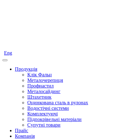
Eng
Продукція
Клік Фальц
Металочерепиця
Профнастил
Металосайдинг
Штахетник
Оцинкована сталь в рулонах
Водостічні системи
Комплектуючі
Підпокрівельні матеріали
Супутні товари
Прайс
Компанія