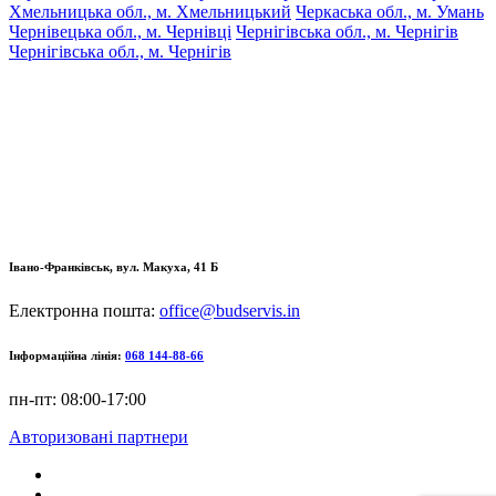
Хмельницька обл., м. Хмельницький
Черкаська обл., м. Умань
Чернівецька обл., м. Чернівці
Чернігівська обл., м. Чернігів
Чернігівська обл., м. Чернігів
Івано-Франківськ, вул. Макуха, 41 Б
Електронна пошта:
office@budservis.in
Інформаційна лінія:
068 144-88-66
пн-пт: 08:00-17:00
Авторизовані партнери