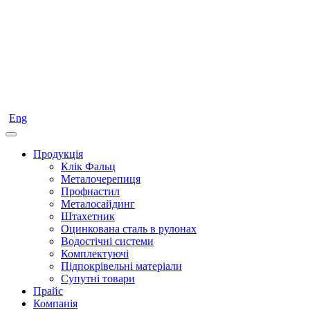
Eng
Продукція
Клік Фальц
Металочерепиця
Профнастил
Металосайдинг
Штахетник
Оцинкована сталь в рулонах
Водостічні системи
Комплектуючі
Підпокрівельні матеріали
Супутні товари
Прайс
Компанія