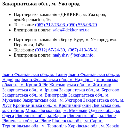
Закарпатська обл., м. Ужгород
Партнерська компанія «ДЕККЕР», м. Ужгород,
вул.Верещагіна, 16
Телефони:
(067) 312-78-08 ,
(050) 555-06-79
Електронна пошта:
sales@dekker.net.ua
;
Партнерська компанія «БеркутБуд», м. Ужгород, вул.
Перемоги, 145а
Телефони:
(0312) 67-24-39,
(067) 413-85-31
Електронна пошта:
malyshsv@berkut.info
;
Івано-Франківська обл., м. Галич
Івано-Франківська обл., м.
Надвірна
Івано-Франківська обл., м. Надвірна
Дніпровська
область., м. Кривий Ріг
Житомирська обл., м. Житомир
Закарпатська обл., м. Іршава
Закарпатська обл., м. Берегово
Закарпатська обл., м. Виноградів
Закарпатська обл., м.
Мукачево
Закарпатська обл., м. Ужгород
Закарпатська обл., м.
Хуст
Кропивницька обл., м. Кропивницький
Львівська обл.,
м. Стебник
Миколаївська обл., м. Миколаїв
Одеська обл., м.
Одеса
Рівненська обл., м. Вараш
Рівненська обл., м. Рівне
Рівненська обл., м. Рівне
Рівненська обл., м. Сарни
Тернопільська обл., м. Тернопіль
Харківська обл., м. Харків