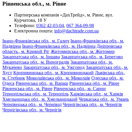
Рівненська обл., м. Рівне
Партнерська компанія «ДахТрейд», м. Рівне, вул.
Курчатова, 18 У
Телефони:
0362 42-03-04
,
067 364-09-98
Електронна пошта:
info@dachtrade.com.ua
Івано-Франківська обл., м. Галич
Івано-Франківська обл., м.
Надвірна
Івано-Франківська обл., м. Надвірна
Дніпровська
область., м. Кривий Ріг
Житомирська обл., м. Житомир
Закарпатська обл., м. Іршава
Закарпатська обл., м. Берегово
Закарпатська обл., м. Виноградів
Закарпатська обл., м.
Мукачево
Закарпатська обл., м. Ужгород
Закарпатська обл., м.
Хуст
Кропивницька обл., м. Кропивницький
Львівська обл.,
м. Стебник
Миколаївська обл., м. Миколаїв
Одеська обл., м.
Одеса
Рівненська обл., м. Вараш
Рівненська обл., м. Рівне
Рівненська обл., м. Рівне
Рівненська обл., м. Сарни
Тернопільська обл., м. Тернопіль
Харківська обл., м. Харків
Хмельницька обл., м. Хмельницький
Черкаська обл., м. Умань
Чернівецька обл., м. Чернівці
Чернігівська обл., м. Чернігів
Чернігівська обл., м. Чернігів