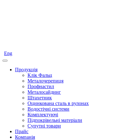
Eng
Продукція
Клік Фальц
Металочерепиця
Профнастил
Металосайдинг
Штахетник
Оцинкована сталь в рулонах
Водостічні системи
Комплектуючі
Підпокрівельні матеріали
Супутні товари
Прайс
Компанія