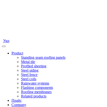
Укр
Product
Standing seam roofing panels
Metal tile
Profiled sheeting
Steel siding
Steel fence
Steel coils
Rainwater systems
Flashing components
Roofing membranes
Related products
Прайс
Company