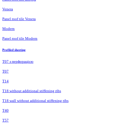
Venera
Panel roof tile Venera
Modern
Panel roof tile Modern
Profiled sheeting
Т07 з перфорацією
Т07
Т14
T18 without additional stiffening ribs
T18 wall without additional stiffening ribs
Т40
Т57