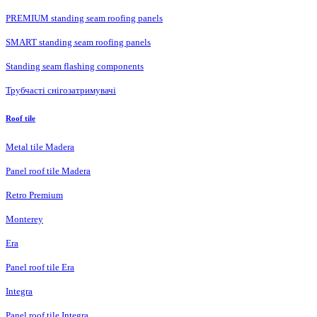
PREMIUM standing seam roofing panels
SMART standing seam roofing panels
Standing seam flashing components
Трубчасті снігозатримувачі
Roof tile
Metal tile Madera
Panel roof tile Madera
Retro Premium
Monterey
Era
Panel roof tile Era
Integra
Panel roof tile Integra